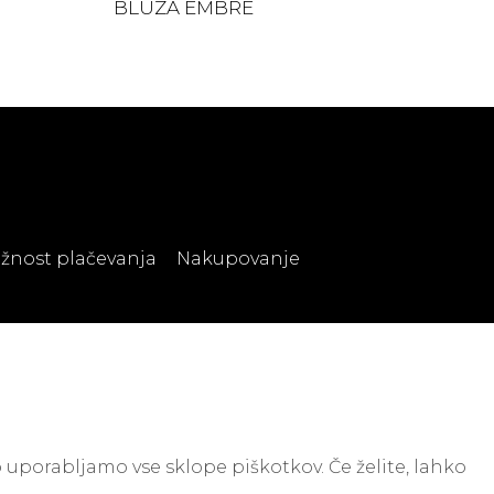
BLUZA EMBRE
žnost plačevanja
Nakupovanje
 uporabljamo vse sklope piškotkov. Če želite, lahko