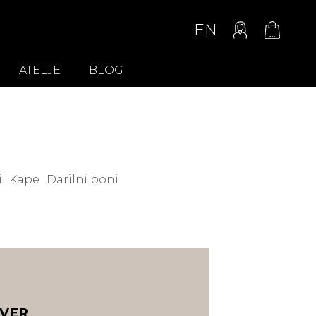
EN
ATELJE
BLOG
i
Kape
Darilni boni
LVER