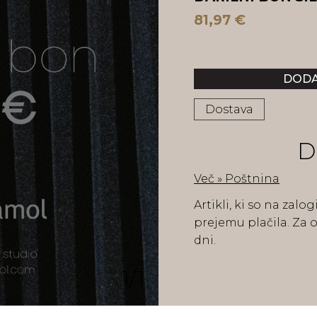
81,97
€
Dostava
D
Več » Poštnina
Artikli, ki so na zalo
prejemu plačila. Za 
dni.
1/1