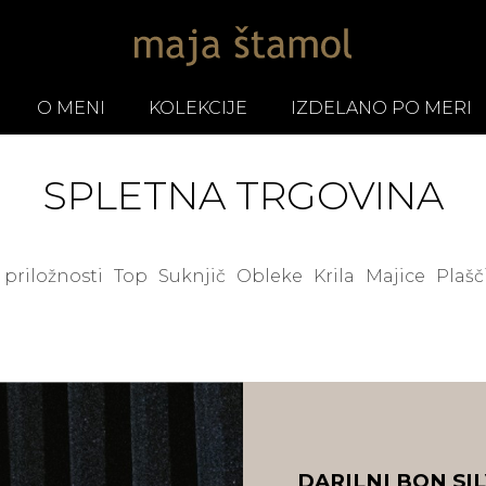
O MENI
KOLEKCIJE
IZDELANO PO MERI
SPLETNA TRGOVINA
 priložnosti
Top
Suknjič
Obleke
Krila
Majice
Plašč
DARILNI BON SI