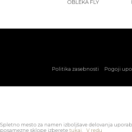
OBLEKA FLY
Politika zasebnosti
Pogoji up
Spletno mesto za namen izboljšave delovanja uporablja
posamezne sklope izberete
tukaj
.
V redu