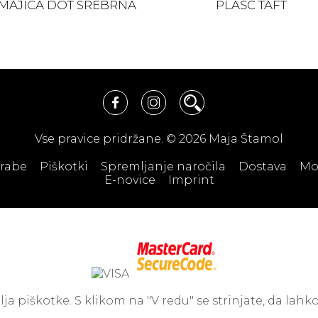
MAJICA DOT SREBRNA
PLAŠČ TAFT
Vse pravice pridržane. © 2026 Maja Štamol
orabe
Piškotki
Spremljanje naročila
Dostava
Mo
E-novice
Imprint
 piškotke. S klikom na "V redu" se strinjate, da lahko