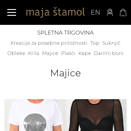
EN
SPLETNA TRGOVINA
Kreacije za posebne priložnosti
Top
Suknjič
Obleke
Krila
Majice
Plašči
Kape
Darilni boni
Majice