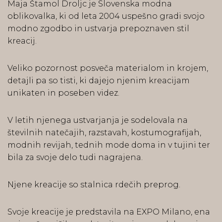
Maja Štamol Droljc je Slovenska modna
oblikovalka, ki od leta 2004 uspešno gradi svojo
modno zgodbo in ustvarja prepoznaven stil
kreacij.
Veliko pozornost posveča materialom in krojem,
detajli pa so tisti, ki dajejo njenim kreacijam
unikaten in poseben videz.
V letih njenega ustvarjanja je sodelovala na
številnih natečajih, razstavah, kostumografijah,
modnih revijah, tednih mode doma in v tujini ter
bila za svoje delo tudi nagrajena.
Njene kreacije so stalnica rdečih preprog.
Svoje kreacije je predstavila na EXPO Milano, ena