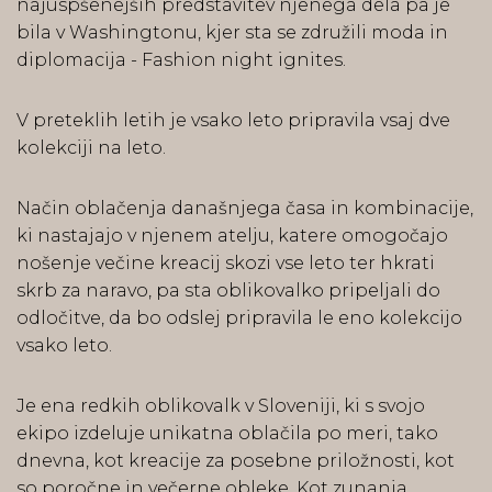
najuspšenejših predstavitev njenega dela pa je
bila v Washingtonu, kjer sta se združili moda in
diplomacija - Fashion night ignites.
V preteklih letih je vsako leto pripravila vsaj dve
kolekciji na leto.
Način oblačenja današnjega časa in kombinacije,
ki nastajajo v njenem atelju, katere omogočajo
nošenje večine kreacij skozi vse leto ter hkrati
skrb za naravo, pa sta oblikovalko pripeljali do
odločitve, da bo odslej pripravila le eno kolekcijo
vsako leto.
Je ena redkih oblikovalk v Sloveniji, ki s svojo
ekipo izdeluje unikatna oblačila po meri, tako
dnevna, kot kreacije za posebne priložnosti, kot
so poročne in večerne obleke. Kot zunanja