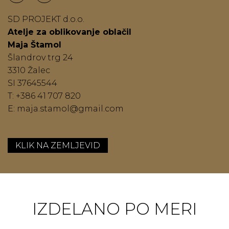
SD PROJEKT d.o.o.
Atelje za oblikovanje oblačil
Maja Štamol
Šlandrov trg 24
3310 Žalec
SI 37645544
T: +386 41 707 820
E:
maja.stamol@gmail.com
KLIK NA ZEMLJEVID
IZDELANO PO MERI