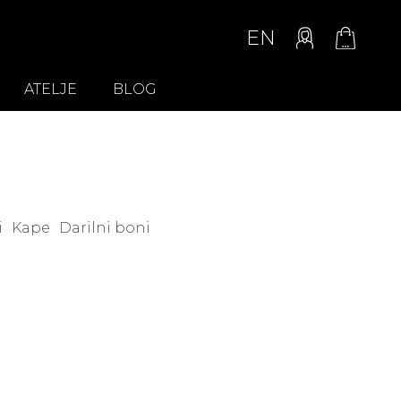
EN
ATELJE
BLOG
i
Kape
Darilni boni