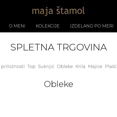
O MENI
KOLEKCIJE
IZDELANO PO MERI
SPLETNA TRGOVINA
 priložnosti
Top
Suknjič
Obleke
Krila
Majice
Plašč
Obleke