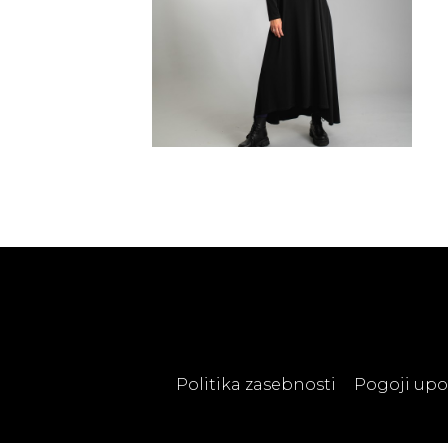
Politika zasebnosti
Pogoji up