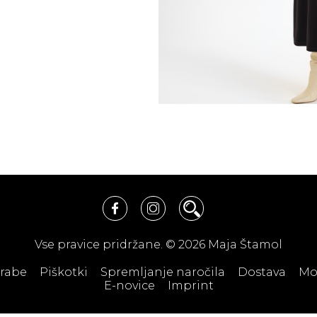
Vse pravice pridržane. © 2026 Maja Štamol
orabe
Piškotki
Spremljanje naročila
Dostava
Mo
E-novice
Imprint