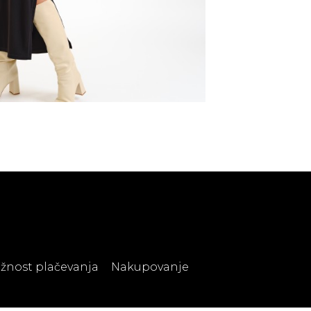
žnost plačevanja
Nakupovanje