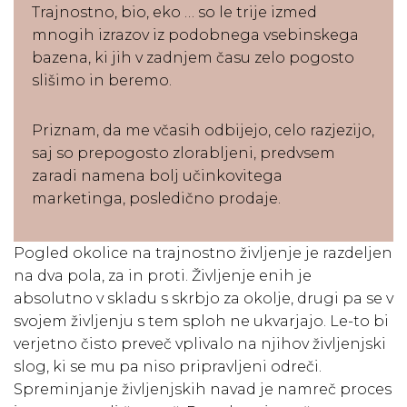
Trajnostno, bio, eko … so le trije izmed
mnogih izrazov iz podobnega vsebinskega
bazena, ki jih v zadnjem času zelo pogosto
slišimo in beremo.
Priznam, da me včasih odbijejo, celo razjezijo,
saj so prepogosto zlorabljeni, predvsem
zaradi namena bolj učinkovitega
marketinga, posledično prodaje.
Pogled okolice na trajnostno življenje je razdeljen
na dva pola, za in proti. Življenje enih je
absolutno v skladu s skrbjo za okolje, drugi pa se v
svojem življenju s tem sploh ne ukvarjajo. Le-to bi
verjetno čisto preveč vplivalo na njihov življenjski
slog, ki se mu pa niso pripravljeni odreči.
Spreminjanje življenjskih navad je namreč proces