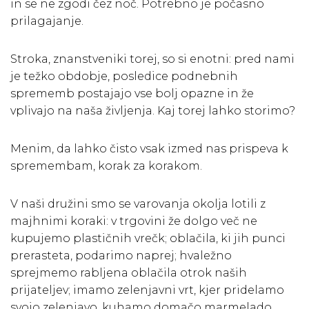
in se ne zgodi čez noč. Potrebno je počasno
prilagajanje.
Stroka, znanstveniki torej, so si enotni: pred nami
je težko obdobje, posledice podnebnih
sprememb postajajo vse bolj opazne in že
vplivajo na naša življenja. Kaj torej lahko storimo?
Menim, da lahko čisto vsak izmed nas prispeva k
spremembam, korak za korakom.
V naši družini smo se varovanja okolja lotili z
majhnimi koraki: v trgovini že dolgo več ne
kupujemo plastičnih vrečk; oblačila, ki jih punci
prerasteta, podarimo naprej; hvaležno
sprejmemo rabljena oblačila otrok naših
prijateljev; imamo zelenjavni vrt, kjer pridelamo
svojo zelenjavo, kuhamo domačo marmelado,