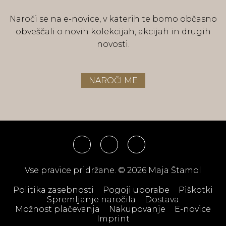
Naroči se na e-novice, v katerih te bomo občasno
obveščali o novih kolekcijah, akcijah in drugih
novosti.
NAROČI ME
Vse pravice pridržane. © 2026 Maja Štamol
Politika zasebnosti
Pogoji uporabe
Piškotki
Spremljanje naročila
Dostava
Možnost plačevanja
Nakupovanje
E-novice
Imprint