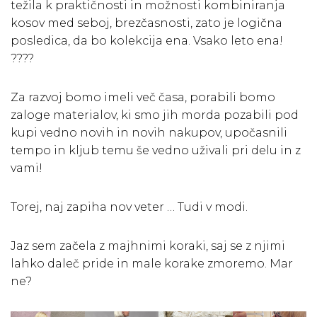
težila k praktičnosti in možnosti kombiniranja
kosov med seboj, brezčasnosti, zato je logična
posledica, da bo kolekcija ena. Vsako leto ena!
????
Za razvoj bomo imeli več časa, porabili bomo
zaloge materialov, ki smo jih morda pozabili pod
kupi vedno novih in novih nakupov, upočasnili
tempo in kljub temu še vedno uživali pri delu in z
vami!
Torej, naj zapiha nov veter … Tudi v modi.
Jaz sem začela z majhnimi koraki, saj se z njimi
lahko daleč pride in male korake zmoremo. Mar
ne?