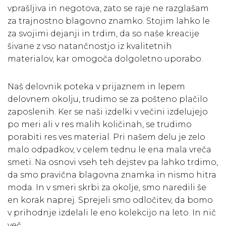
vprašljiva in negotova, zato se raje ne razglašam
za trajnostno blagovno znamko. Stojim lahko le
za svojimi dejanji in trdim, da so naše kreacije
šivane z vso natančnostjo iz kvalitetnih
materialov, kar omogoča dolgoletno uporabo.
Naš delovnik poteka v prijaznem in lepem
delovnem okolju, trudimo se za pošteno plačilo
zaposlenih. Ker se naši izdelki v večini izdelujejo
po meri ali v res malih količinah, se trudimo
porabiti res ves material. Pri našem delu je zelo
malo odpadkov, v celem tednu le ena mala vreča
smeti. Na osnovi vseh teh dejstev pa lahko trdimo,
da smo pravična blagovna znamka in nismo hitra
moda. In v smeri skrbi za okolje, smo naredili še
en korak naprej. Sprejeli smo odločitev, da bomo
v prihodnje izdelali le eno kolekcijo na leto. In nič
več.