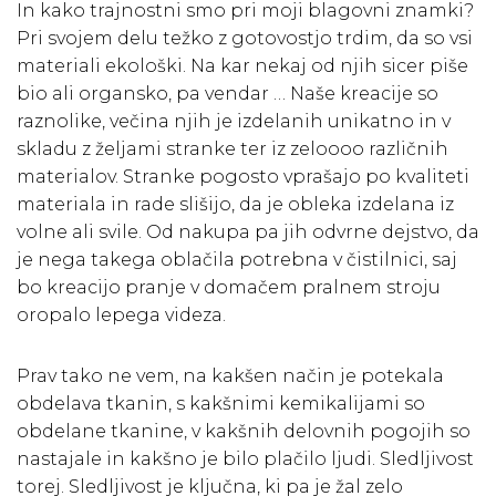
In kako trajnostni smo pri moji blagovni znamki?
Pri svojem delu težko z gotovostjo trdim, da so vsi
materiali ekološki. Na kar nekaj od njih sicer piše
bio ali organsko, pa vendar … Naše kreacije so
raznolike, večina njih je izdelanih unikatno in v
skladu z željami stranke ter iz zeloooo različnih
materialov. Stranke pogosto vprašajo po kvaliteti
materiala in rade slišijo, da je obleka izdelana iz
volne ali svile. Od nakupa pa jih odvrne dejstvo, da
je nega takega oblačila potrebna v čistilnici, saj
bo kreacijo pranje v domačem pralnem stroju
oropalo lepega videza.
Prav tako ne vem, na kakšen način je potekala
obdelava tkanin, s kakšnimi kemikalijami so
obdelane tkanine, v kakšnih delovnih pogojih so
nastajale in kakšno je bilo plačilo ljudi. Sledljivost
torej. Sledljivost je ključna, ki pa je žal zelo