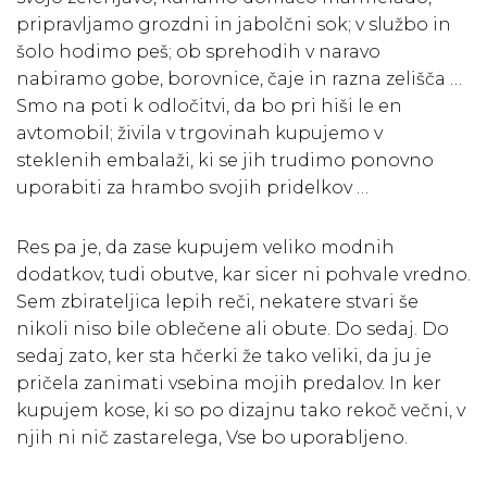
pripravljamo grozdni in jabolčni sok; v službo in
šolo hodimo peš; ob sprehodih v naravo
nabiramo gobe, borovnice, čaje in razna zelišča …
Smo na poti k odločitvi, da bo pri hiši le en
avtomobil; živila v trgovinah kupujemo v
steklenih embalaži, ki se jih trudimo ponovno
uporabiti za hrambo svojih pridelkov …
Res pa je, da zase kupujem veliko modnih
dodatkov, tudi obutve, kar sicer ni pohvale vredno.
Sem zbirateljica lepih reči, nekatere stvari še
nikoli niso bile oblečene ali obute. Do sedaj. Do
sedaj zato, ker sta hčerki že tako veliki, da ju je
pričela zanimati vsebina mojih predalov. In ker
kupujem kose, ki so po dizajnu tako rekoč večni, v
njih ni nič zastarelega, Vse bo uporabljeno.