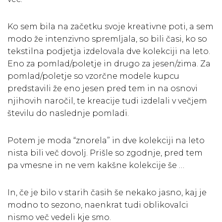
Ko sem bila na začetku svoje kreativne poti, a sem
modo že intenzivno spremljala, so bili časi, ko so
tekstilna podjetja izdelovala dve kolekciji na leto.
Eno za pomlad/poletje in drugo za jesen/zima. Za
pomlad/poletje so vzorčne modele kupcu
predstavili že eno jesen pred tem in na osnovi
njihovih naročil, te kreacije tudi izdelali v večjem
številu do naslednje pomladi.
Potem je moda “znorela” in dve kolekciji na leto
nista bili več dovolj. Prišle so zgodnje, pred tem
pa vmesne in ne vem kakšne kolekcije še …
In, če je bilo v starih časih še nekako jasno, kaj je
modno to sezono, naenkrat tudi oblikovalci
nismo več vedeli kje smo.