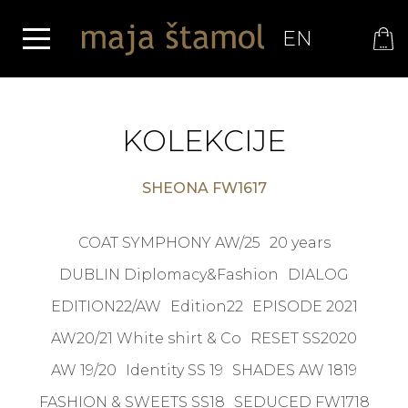
EN
KOLEKCIJE
SHEONA FW1617
COAT SYMPHONY AW/25
20 years
DUBLIN Diplomacy&Fashion
DIALOG
EDITION22/AW
Edition22
EPISODE 2021
AW20/21 White shirt & Co
RESET SS2020
AW 19/20
Identity SS 19
SHADES AW 1819
FASHION & SWEETS SS18
SEDUCED FW1718