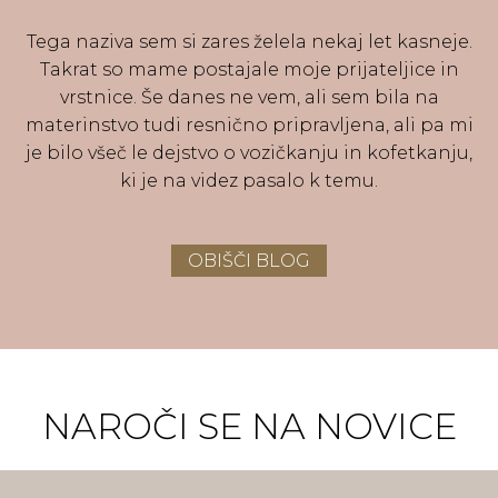
Tega naziva sem si zares želela nekaj let kasneje.
Takrat so mame postajale moje prijateljice in
vrstnice. Še danes ne vem, ali sem bila na
materinstvo tudi resnično pripravljena, ali pa mi
je bilo všeč le dejstvo o vozičkanju in kofetkanju,
ki je na videz pasalo k temu.
OBIŠČI BLOG
NAROČI SE NA NOVICE