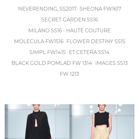
NEVERENDING, SS2017
SHEONA FW1617
SECRET GARDEN SS16
MILANO SS16 - HAUTE COUTURE
MOLECULA FW1516
FLOWER DESTINY SS15
SIMPL FW1415
ET CETERA SS14
BLACK GOLD POMLAD FW 1314
IMAGES SS13
FW 1213